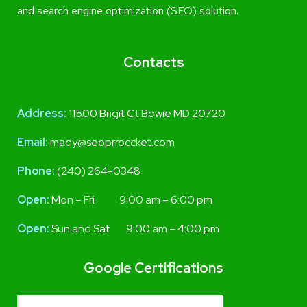
and search engine optimization (SEO) solution.
Contacts
Address:
11500 Brigit Ct Bowie MD 20720
Email:
mady@seoprroccket.com
Phone:
(240) 264-0348
Open:
Mon – Fri 9:00 am – 6:00 pm
Open:
Sun and Sat 9:00 am – 4:00 pm
Google Certifications