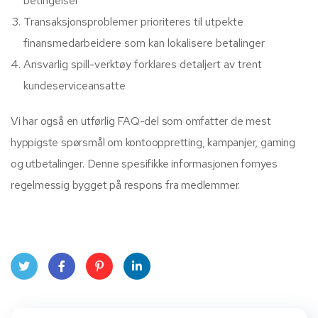
betingelser
Transaksjonsproblemer prioriteres til utpekte
finansmedarbeidere som kan lokalisere betalinger
Ansvarlig spill-verktøy forklares detaljert av trent
kundeserviceansatte
Vi har også en utførlig FAQ-del som omfatter de mest
hyppigste spørsmål om kontooppretting, kampanjer, gaming
og utbetalinger. Denne spesifikke informasjonen fornyes
regelmessig bygget på respons fra medlemmer.
Twit
Face
Pint
Linke