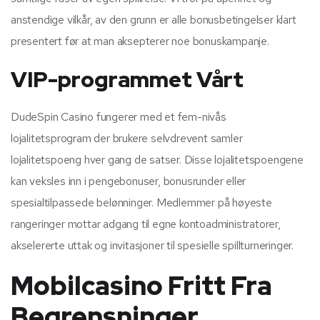
anstendige vilkår, av den grunn er alle bonusbetingelser klart
presentert før at man aksepterer noe bonuskampanje.
VIP-programmet Vårt
DudeSpin Casino fungerer med et fem-nivås
lojalitetsprogram der brukere selvdrevent samler
lojalitetspoeng hver gang de satser. Disse lojalitetspoengene
kan veksles inn i pengebonuser, bonusrunder eller
spesialtilpassede belønninger. Medlemmer på høyeste
rangeringer mottar adgang til egne kontoadministratorer,
akselererte uttak og invitasjoner til spesielle spillturneringer.
Mobilcasino Fritt Fra
Begrensninger