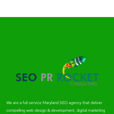
We are a full service Maryland SEO agency that deliver
compelling web design & development, digital marketing