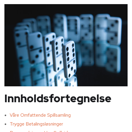
Innholdsfortegnelse
Våre Omfattende Spillsamling
Trygge Betalingsløsninger