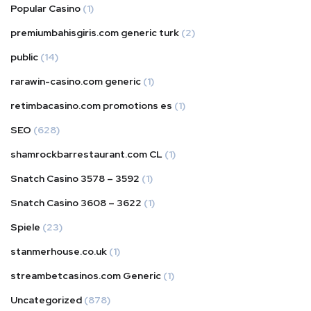
Popular Casino
(1)
premiumbahisgiris.com generic turk
(2)
public
(14)
rarawin-casino.com generic
(1)
retimbacasino.com promotions es
(1)
SEO
(628)
shamrockbarrestaurant.com CL
(1)
Snatch Casino 3578 – 3592
(1)
Snatch Casino 3608 – 3622
(1)
Spiele
(23)
stanmerhouse.co.uk
(1)
streambetcasinos.com Generic
(1)
Uncategorized
(878)