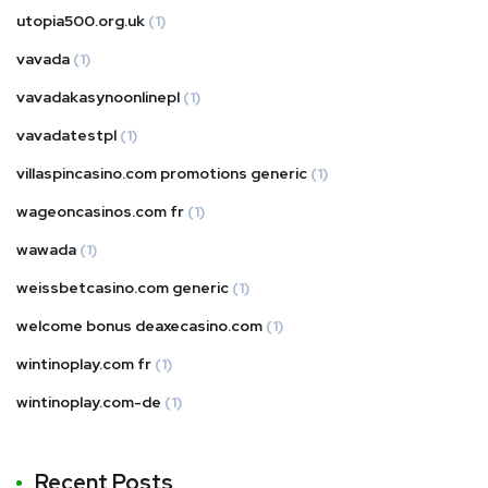
utopia500.org.uk
(1)
vavada
(1)
vavadakasynoonlinepl
(1)
vavadatestpl
(1)
villaspincasino.com promotions generic
(1)
wageoncasinos.com fr
(1)
wawada
(1)
weissbetcasino.com generic
(1)
welcome bonus deaxecasino.com
(1)
wintinoplay.com fr
(1)
wintinoplay.com-de
(1)
Recent Posts