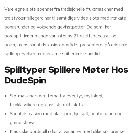
Våre egne slots spenner fra tradisjonelle fruktmaskiner med
tre stykker rullegardiner til samtidige video slots med intrikate
bonusrunder og voksende gevinstpotter. De som liker
bordspill finner mange varianter av 21, rulett, baccarat og
poker, mens sanntids kasino-området presenterer på originale
spillopplevelser med erfarne spillledere i sanntid.
Spilltyper Spillere Møter Hos
DudeSpin
Slotmaskiner med tema fra eventyr, mytologi,
filmklassikere og klassisk frukt-slots
Sanntids casino med blackjack, hjulspill, punto banco og
game shows
Klassiske bordspill i digital varianter med ulike spillgrenser